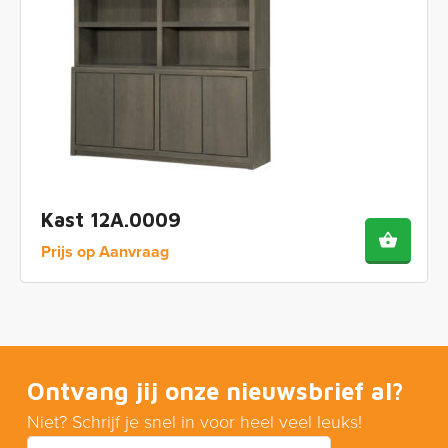
Kast 12A.0009
Prijs op Aanvraag
Ontvang jij onze nieuwsbrief al?
Niet? Schrijf je snel in voor heel veel leuks!