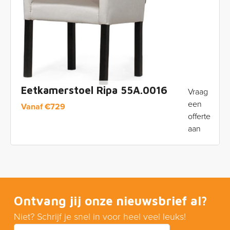
Eetkamerstoel Ripa 55A.0016
Vraag
een
Vanaf
€
729
offerte
aan
Ontvang jij onze nieuwsbrief al?
Niet? Schrijf je snel in voor heel veel leuks!