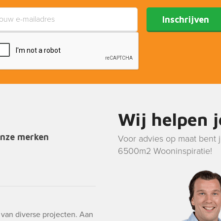
Inschrijven
Wij helpen 
onze merken
Voor advies op maat bent 
6500m2 Wooninspiratie!
g van diverse projecten. Aan