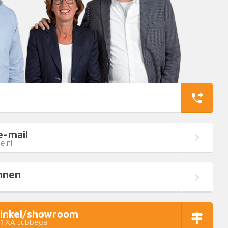
e-mail
e.nl
nnen
inkel/showroom
11 XA Jubbega