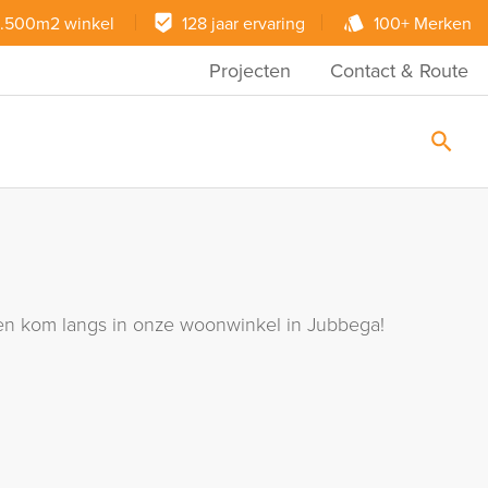
.500m2 winkel
128 jaar ervaring
100+ Merken
Projecten
Contact & Route
ie en kom langs in onze woonwinkel in Jubbega!