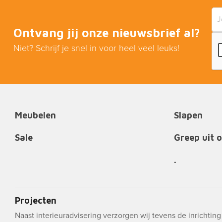
Ontvang jij onze nieuwsbrief al?
Niet? Schrijf je snel in voor heel veel leuks!
Meubelen
Slapen
Sale
Greep uit 
.
Projecten
Naast interieuradvisering verzorgen wij tevens de inrichtin