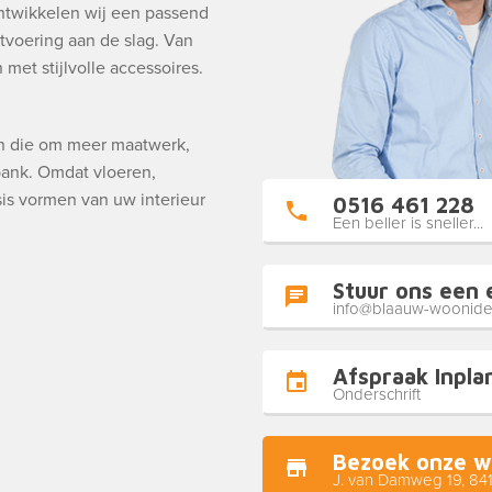
ntwikkelen wij een passend
tvoering aan de slag. Van
met stijlvolle accessoires.
en die om meer maatwerk,
 bank. Omdat vloeren,
is vormen van uw interieur
0516 461 228
Een beller is sneller...
Stuur ons een 
info@blaauw-woonide
Afspraak Inpla
Onderschrift
Bezoek onze w
J. van Damweg 19, 84