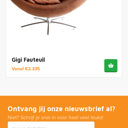
Gigi Fauteuil
Vanaf
€
2.335
Ontvang jij onze nieuwsbrief al?
Niet? Schrijf je snel in voor heel veel leuks!