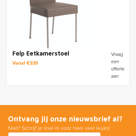
Felp Eetkamerstoel
Vraag
een
Vanaf
€
335
offerte
aan
Ontvang jij onze nieuwsbrief al?
Niet? Schrijf je snel in voor heel veel leuks!