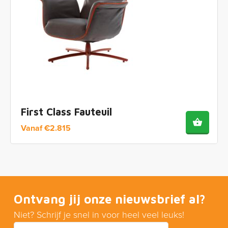
First Class Fauteuil
Vanaf
€
2.815
Ontvang jij onze nieuwsbrief al?
Niet? Schrijf je snel in voor heel veel leuks!