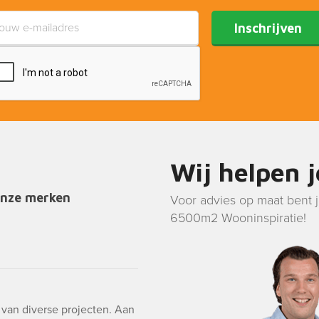
Inschrijven
Wij helpen 
onze merken
Voor advies op maat bent 
6500m2 Wooninspiratie!
g van diverse projecten. Aan