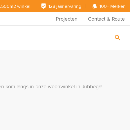
.500m2 winkel
128 jaar ervaring
100+ Merken
Projecten
Contact & Route
ie en kom langs in onze woonwinkel in Jubbega!