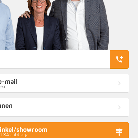
e-mail
e.nl
nnen
inkel/showroom
11 XA Jubbega