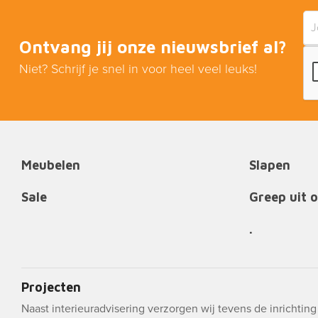
Ontvang jij onze nieuwsbrief al?
Niet? Schrijf je snel in voor heel veel leuks!
Meubelen
Slapen
Sale
Greep uit 
.
Projecten
Naast interieuradvisering verzorgen wij tevens de inrichtin