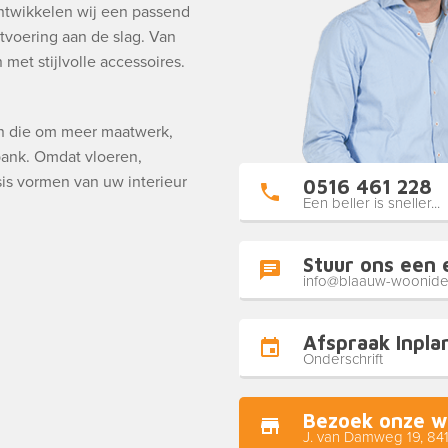
ntwikkelen wij een passend
tvoering aan de slag. Van
met stijlvolle accessoires.
en die om meer maatwerk,
 bank. Omdat vloeren,
is vormen van uw interieur
0516 461 228
Een beller is sneller...
Stuur ons een 
info@blaauw-woonide
Afspraak Inpla
Onderschrift
Bezoek onze w
J. van Damweg 19, 84