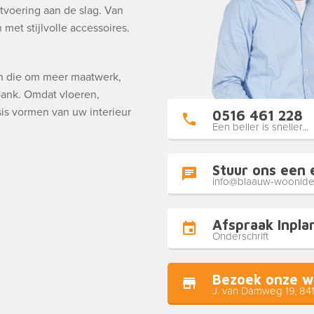
tvoering aan de slag. Van
met stijlvolle accessoires.
en die om meer maatwerk,
 bank. Omdat vloeren,
is vormen van uw interieur
0516 461 228
Een beller is sneller...
Stuur ons een 
info@blaauw-woonide
Afspraak Inpla
Onderschrift
Bezoek onze w
J. van Damweg 19, 84