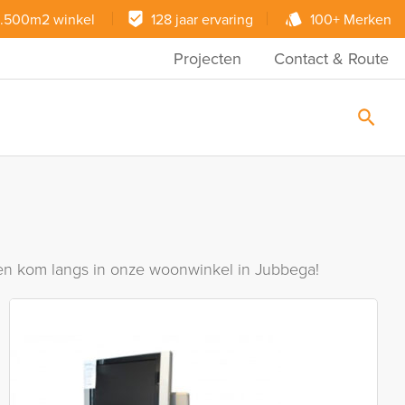
.500m2 winkel
128 jaar ervaring
100+ Merken
Projecten
Contact & Route
ie en kom langs in onze woonwinkel in Jubbega!