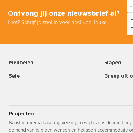
Ontvang jij onze nieuwsbrief al?
Niet? Schrijf je snel in voor heel veel leuks!
Meubelen
Slapen
Sale
Greep uit 
.
Projecten
Naast interieuradvisering verzorgen wij tevens de inrichtin
de hand van je eigen wensen en het soort accommodatie o