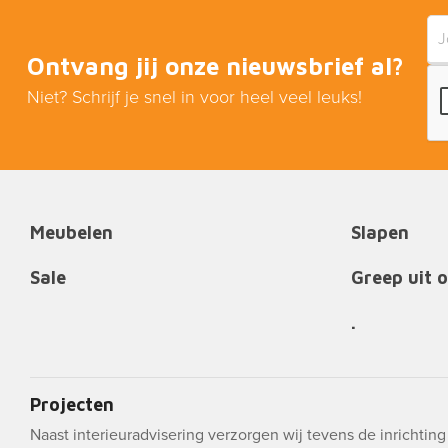
Ontvang jij onze nieuwsbrief al?
Niet? Schrijf je snel in voor heel veel leuks!
Meubelen
Slapen
Sale
Greep uit 
.
Projecten
Naast interieuradvisering verzorgen wij tevens de inrichtin