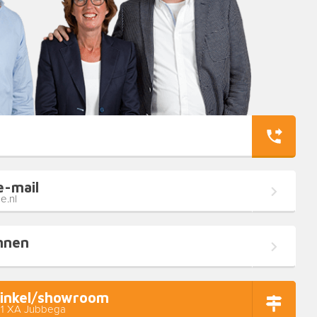
e-mail
e.nl
nnen
inkel/showroom
11 XA Jubbega