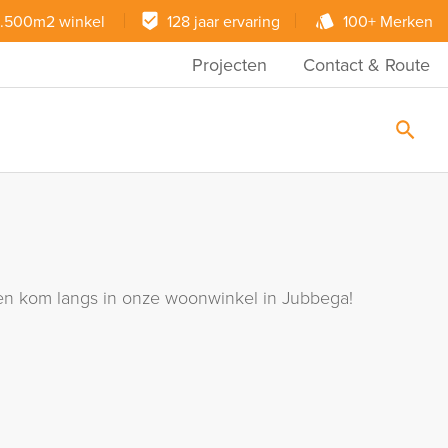
.500m2 winkel
128 jaar ervaring
100+ Merken
Projecten
Contact & Route
ie en kom langs in onze woonwinkel in Jubbega!