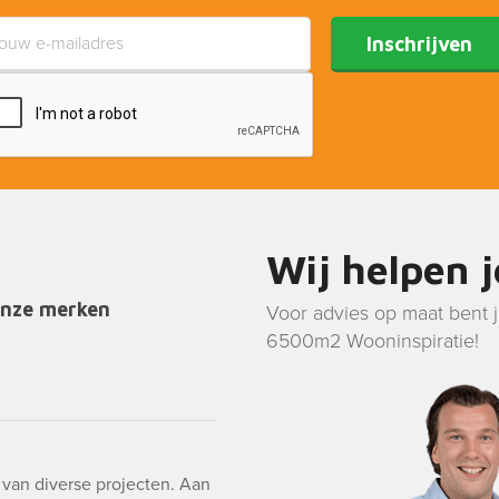
Inschrijven
Wij helpen 
onze merken
Voor advies op maat bent 
6500m2 Wooninspiratie!
g van diverse projecten. Aan