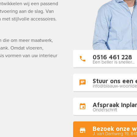
ntwikkelen wij een passend
tvoering aan de slag. Van
met stijlvolle accessoires.
en die om meer maatwerk,
 bank. Omdat vloeren,
is vormen van uw interieur
0516 461 228
Een beller is sneller...
Stuur ons een 
info@blaauw-woonide
Afspraak Inpla
Onderschrift
Bezoek onze w
J. van Damweg 19, 84