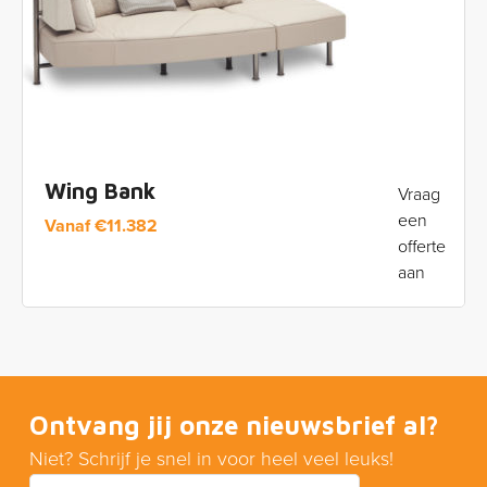
Wing Bank
Vraag
een
Vanaf
€
11.382
offerte
aan
Ontvang jij onze nieuwsbrief al?
Niet? Schrijf je snel in voor heel veel leuks!