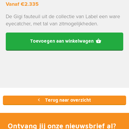
Vanaf
€
2.335
De Gigi fauteuil uit de collectie van Label een ware
eyecatcher, met tal van zitmogelijkheden.
Toevoegen aan winkelwagen
Terug naar overzicht
Ontvang jij onze nieuwsbrief al?