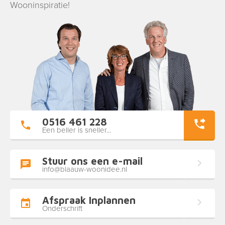
Wooninspiratie!
0516 461 228
Een beller is sneller...
Stuur ons een e-mail
info@blaauw-woonidee.nl
Afspraak Inplannen
Onderschrift