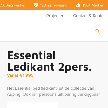
.500m2 winkel
128 jaar ervaring
100+ Merken
Projecten
Contact & Route
Essential
Ledikant 2pers.
Vanaf
€
1.995
Het Essential bed (ledikant) uit de collectie van
Auping. Ook in 1 persoons uitvoering verkrijgbaar.