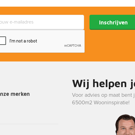
Inschrijven
Wij helpen 
onze merken
Voor advies op maat bent 
6500m2 Wooninspiratie!