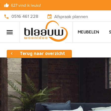
627 vind ik leuks!
0516 461 228
Afspraak plannen
MEUBELEN
Terug naar overzicht