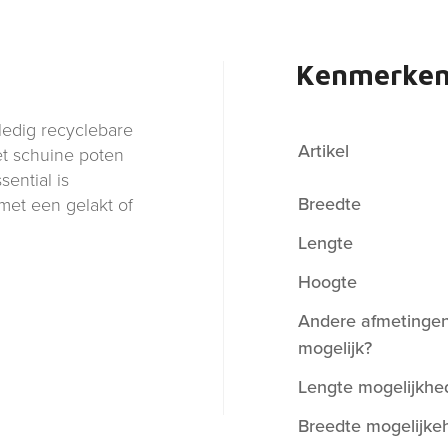
Kenmerke
lledig recyclebare
Artikel
et schuine poten
ential is
Breedte
met een gelakt of
Lengte
Hoogte
Andere afmetinge
mogelijk?
Lengte mogelijkhe
Breedte mogelijke