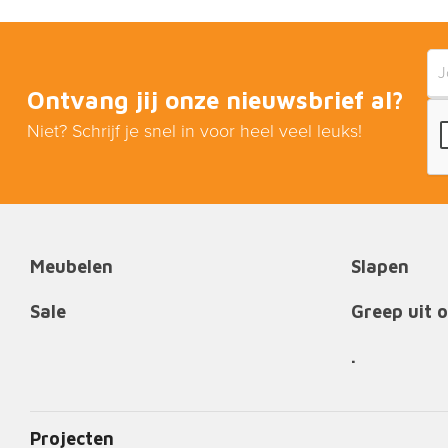
Ontvang jij onze nieuwsbrief al?
Niet? Schrijf je snel in voor heel veel leuks!
Meubelen
Slapen
Sale
Greep uit 
.
Projecten