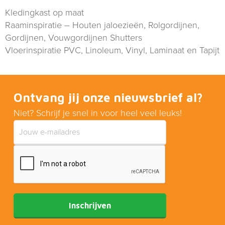
Kledingkast op maat
Raaminspiratie – Houten jaloezieën, Rolgordijnen,
Gordijnen, Vouwgordijnen Shutters
Vloerinspiratie PVC, Linoleum, Vinyl, Laminaat en Tapijt
Ontvang jij onze nieuwsbrief al?
Niet? Schrijf je snel in voor heel veel leuks!
Inschrijven