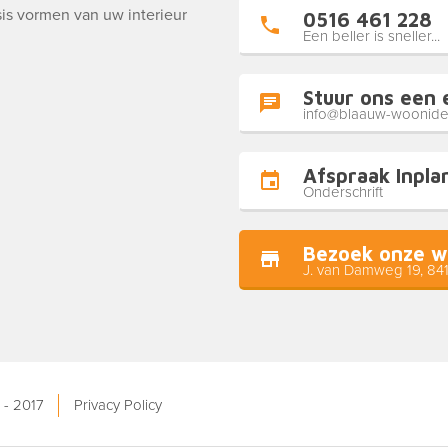
is vormen van uw interieur
0516 461 228
Een beller is sneller...
Stuur ons een 
info@blaauw-woonide
Afspraak Inpla
Onderschrift
Bezoek onze w
J. van Damweg 19, 84
 - 2017
Privacy Policy