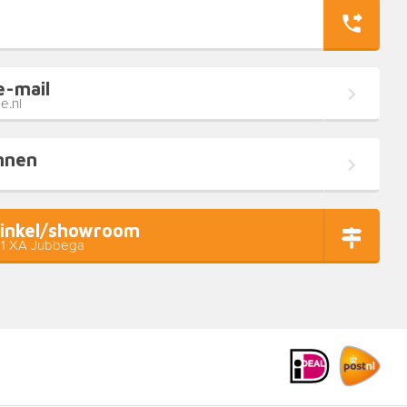
e-mail
e.nl
nnen
inkel/showroom
11 XA Jubbega