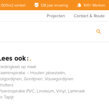
.500m2 winkel
128 jaar ervaring
100+ Merken
Projecten
Contact & Route
Lees ook:
ledingkast op maat
aaminspiratie – Houten jaloezieën,
olgordijnen, Gordijnen, Vouwgordijnen
hutters
loerinspiratie PVC, Linoleum, Vinyl, Laminaat
n Tapijt