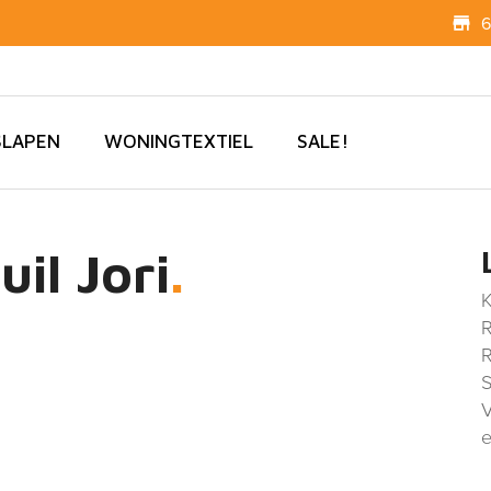
6
SLAPEN
WONINGTEXTIEL
SALE!
il Jori
K
R
R
S
V
e