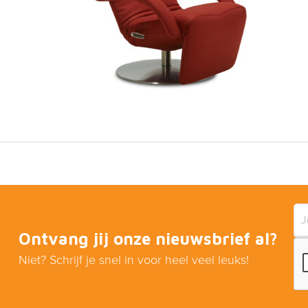
Ontvang jij onze nieuwsbrief al?
Niet? Schrijf je snel in voor heel veel leuks!