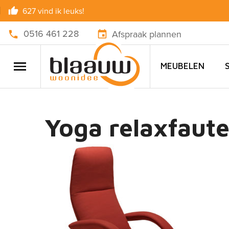
627 vind ik leuks!
0516 461 228
Afspraak plannen
MEUBELEN
Yoga relaxfauteu