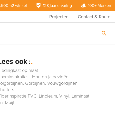
.500m2 winkel
128 jaar ervaring
100+ Merken
Projecten
Contact & Route
Lees ook:
ledingkast op maat
aaminspiratie – Houten jaloezieën,
olgordijnen, Gordijnen, Vouwgordijnen
hutters
loerinspiratie PVC, Linoleum, Vinyl, Laminaat
n Tapijt