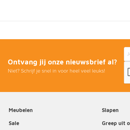
Ontvang jij onze nieuwsbrief al?
Niet? Schrijf je snel in voor heel veel leuks!
Meubelen
Slapen
Sale
Greep uit 