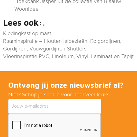
Hoekbank Jasper uit de collectie van Blaauw
Woonidee
Lees ook:
Kledingkast op maat
Raaminspiratie – Houten jaloezieën, Rolgordijnen,
Gordijnen, Vouwgordijnen Shutters
Vloerinspiratie PVC, Linoleum, Vinyl, Laminaat en Tapijt
Ontvang jij onze nieuwsbrief al?
Niet? Schrijf je snel in voor heel veel leuks!