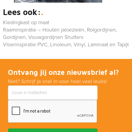
Lees ook:
Kledingkast op maat
Raaminspiratie – Houten jaloezieën, Rolgordijnen,
Gordijnen, Vouwgordijnen Shutters
Vloerinspiratie PVC, Linoleum, Vinyl, Laminaat en Tapijt
Ontvang jij onze nieuwsbrief al?
Niet? Schrijf je snel in voor heel veel leuks!