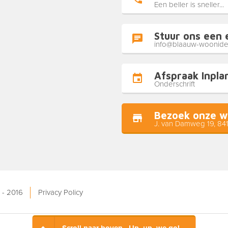
Een beller is sneller...
Stuur ons een 
info@blaauw-woonide
Afspraak Inpla
Onderschrift
Bezoek onze w
J. van Damweg 19, 84
 - 2016
Privacy Policy
Scroll naar boven.. Up, up, we go!