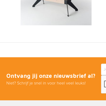
Ontvang jij onze nieuwsbrief al?
Niet? Schrijf je snel in voor heel veel leuks!