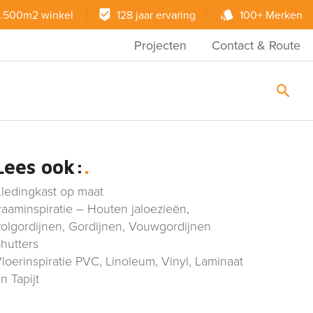
.500m2 winkel
128 jaar ervaring
100+ Merken
Projecten
Contact & Route
Lees ook:
ledingkast op maat
aaminspiratie – Houten jaloezieën,
olgordijnen, Gordijnen, Vouwgordijnen
hutters
loerinspiratie PVC, Linoleum, Vinyl, Laminaat
n Tapijt