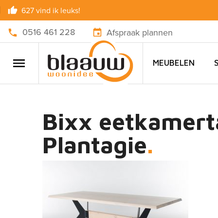
627 vind ik leuks!
0516 461 228
Afspraak plannen
MEUBELEN
Bixx eetkamerta
Plantagie