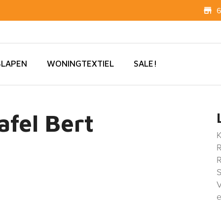
6
SLAPEN
WONINGTEXTIEL
SALE!
fel Bert
K
R
R
S
V
e