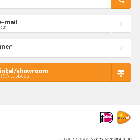
e-mail
e.nl
nnen
inkel/showroom
11 XA Jubbega
Webshop door:
Skeps Mediabureau