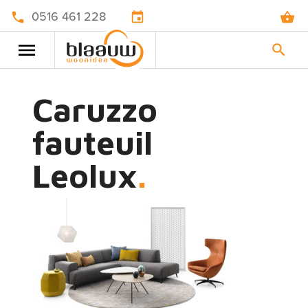
0516 461 228
Caruzzo
fauteuil
Leolux