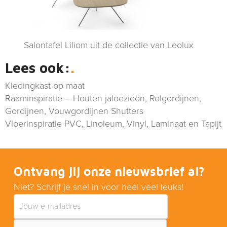
Salontafel Liliom uit de collectie van Leolux
Lees ook:
Kledingkast op maat
Raaminspiratie – Houten jaloezieën, Rolgordijnen,
Gordijnen, Vouwgordijnen Shutters
Vloerinspiratie PVC, Linoleum, Vinyl, Laminaat en Tapijt
Ontvang jij onze nieuwsbrief al?
Niet? Schrijf je snel in voor heel veel leuks!